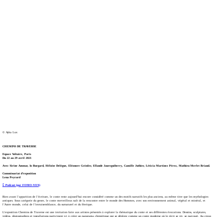
© Ayka Lux
CHEMINS DE TRAVERSE
Espace Voltaire, Paris
Du 22 au 29 avril 2021
Avec Sirine Ammar, Io Burgard, Héloïse Delègue, Eléonore Geissler, Ellande Jaureguiberry, Camille Juthier, Léticia Martínez Pérez, Mathieu Merlet Briand.
Commissariat d’exposition
Lena Peyrard
︎︎︎ Podcast (par FOMO-VOX)
Bien avant l’apparition de l’écriture, le conte reste aujourd’hui encore considéré comme un des motifs narratifs les plus anciens, au même titre que les mythologies
antiques. Sous catégorie du genre, le conte merveilleux naît de la rencontre entre le monde des Hommes, avec son environnement animal, végétal et minéral, et
l’Autre monde, celui de l’invraisemblance, du surnaturel et du féerique.
L’exposition Chemins de Traverse est une invitation faite aux artistes présentés à explorer la thématique du conte et ses différentes évocations. Dessins, sculptures,
vidéos, photographies et installations participent ici à créer un panorama chimérique qui se déploie comme un conte moderne où le récit se vit, se parcourt. Au creux